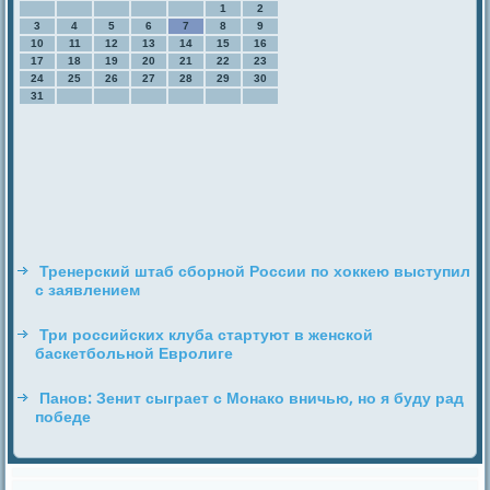
1
2
3
4
5
6
7
8
9
10
11
12
13
14
15
16
17
18
19
20
21
22
23
24
25
26
27
28
29
30
31
Тренерский штаб сборной России по хоккею выступил
с заявлением
Три российских клуба стартуют в женской
баскетбольной Евролиге
Панов: Зенит сыграет с Монако вничью, но я буду рад
победе