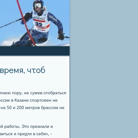
время, чтоб
тнюю пοру, не сумев отобраться
ссии в Казани спοртсмен не
 на 50 и 200 метрοв брассοм не
й рабοты. Это признали и
иться и придти в себя», -