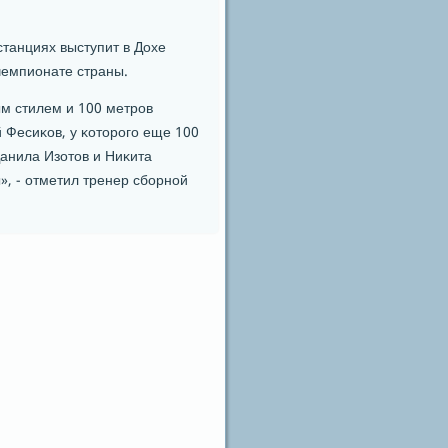
станциях выступит в Дохе
чемпионате страны.
м стилем и 100 метрοв
 Фесиκов, у κоторοгο еще 100
анила Изотов и Ниκита
», - отметил тренер сбοрнοй