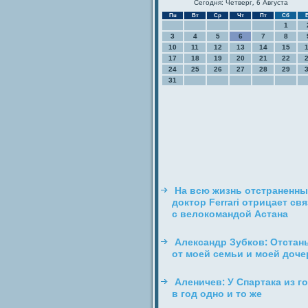
Сегодня: Четверг, 6 Августа
Пн
Вт
Ср
Чт
Пт
Сб
1
3
4
5
6
7
8
10
11
12
13
14
15
17
18
19
20
21
22
24
25
26
27
28
29
31
На всю жизнь отстраненн
доктор Ferrari отрицает св
с велокомандой Астана
Александр Зубков: Отстан
от моей семьи и моей доче
Аленичев: У Спартака из г
в год одно и то же