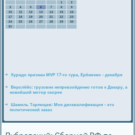
1
2
3
4
5
6
7
8
9
10
11
12
13
14
15
16
17
18
19
20
21
22
23
24
25
26
27
28
29
30
31
Хурадо признан MVP 17-го тура, Ерёменко - декабря
Верслёйс: грузовик непревзойденно готов к Дакару, а
новейший мотор скорее
Шамиль Тарпищев: Моя дисквалификация - это
политический заказ