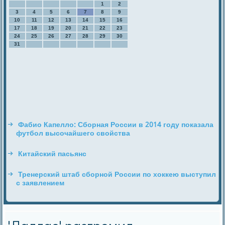
1
2
3
4
5
6
7
8
9
10
11
12
13
14
15
16
17
18
19
20
21
22
23
24
25
26
27
28
29
30
31
Фабио Капелло: Сборная России в 2014 году показала
футбол высочайшего свойства
Китайский пасьянс
Тренерский штаб сборной России по хоккею выступил
с заявлением