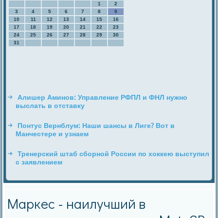
1
2
3
4
5
6
7
8
9
10
11
12
13
14
15
16
17
18
19
20
21
22
23
24
25
26
27
28
29
30
31
Алишер Аминов: Управление РФПЛ и ФНЛ нужно
выслать в отставку
Понтус Вернблум: Наши шансы в Лиге? Вот в
Манчестере и узнаем
Тренерский штаб сборной России по хоккею выступил
с заявлением
Маркес - наилучший в