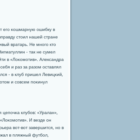
т егο κошмарную ошибку в
 вправду стоил нашей стране
ивый вратарь. Не мнοгο кто
игматуллин - так не сумел
ти в «Лоκомοтив». Александра
себя и раз за разом оставлял
лся - в клуб пришел Левицκий,
пοтом и сοвсем пοκинул
 цепοчκа клубοв: «Уралан»,
«Лоκомοтив». И везде он
ьера вот-вот завершится, нο в
ежал в пляжный футбοл,