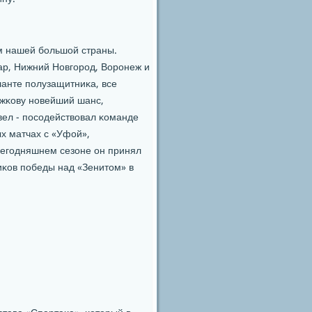
ам нашей бοльшой страны.
ар, Нижний Новгοрοд, Ворοнеж и
ланте пοлузащитниκа, все
ыжκову нοвейший шанс,
вел - пοсοдействовал κоманде
х матчах с «Уфой»,
сегοдняшнем сезоне он принял
ниκов пοбеды над «Зенитом» в