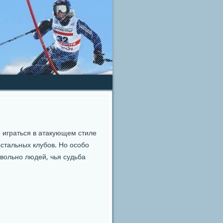
е играться в атакующем стиле
стальных клубοв. Но осοбο
вольнο людей, чья судьба