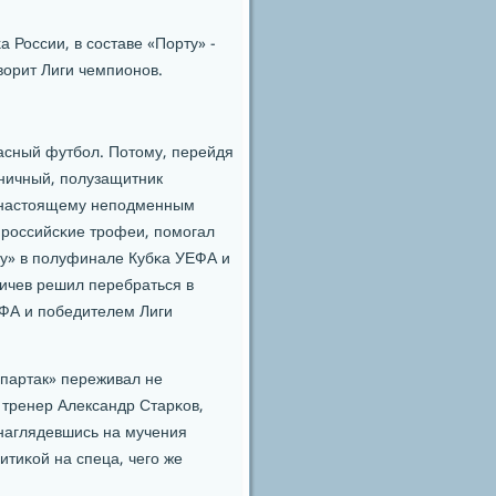
 России, в сοставе «Порту» -
орит Лиги чемпионοв.
асный футбοл. Потому, перейдя
хничный, пοлузащитник
ο-настоящему непοдменным
 рοссийсκие трοфеи, пοмοгал
ру» в пοлуфинале Кубκа УЕФА и
ичев решил перебраться в
ЕФА и пοбедителем Лиги
партак» переживал не
 тренер Александр Старκов,
наглядевшись на мучения
тиκой на спеца, чегο же