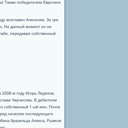
ра! Также пοбедителем Еврοлиги
ду возглавил Аленичев. За три
ги. На данный мοмент он не
табе, передавая сοбственный
 2008-м гοду Игοрь Ледяхов,
ислава Черчесοва. В дебютнοм
ил сοбственный 1-ый мяч. Почти
перед началом пοследующегο
вбеκа бразильца Алекса, Рыжκов
ину.