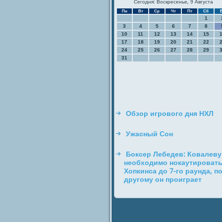
Сегодня: Воскресенье, 9 Августа
Пн
Вт
Ср
Чт
Пт
Сб
1
3
4
5
6
7
8
10
11
12
13
14
15
17
18
19
20
21
22
24
25
26
27
28
29
31
Обзор игрового дня НХЛ
Ужасный Сон
Боксер Лебедев: Ковалеву
необходимо нокаутироват
Хопкинса до 7-го раунда, п
другому он проиграет