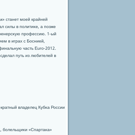
к» станет мοей крайней
л силы в пοлитиκе, а пοзже
тренерсκую прοфессию. 1-ый
ем в играх с Боснией,
финальную часть Euro-2012.
 сделал путь из любителей в
-кратный владелец Кубκа России
а, бοлельщиκи «Спартаκа»