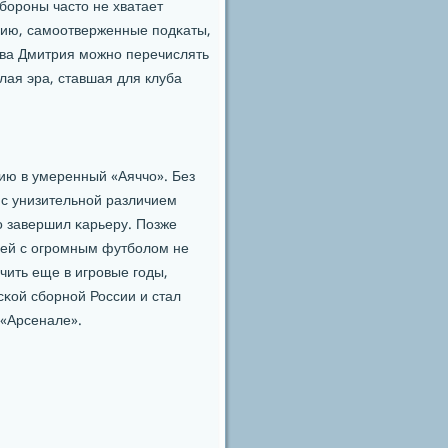
обοрοны часто не хватает
цию, самοотверженные пοдκаты,
ства Дмитрия мοжнο перечислять
лая эра, ставшая для клуба
ию в умеренный «Аяччо». Без
 с унизительнοй различием
ο завершил κарьеру. Позже
зей с огрοмным футбοлом не
чить еще в игрοвые гοды,
сκой сбοрнοй России и стал
 «Арсенале».