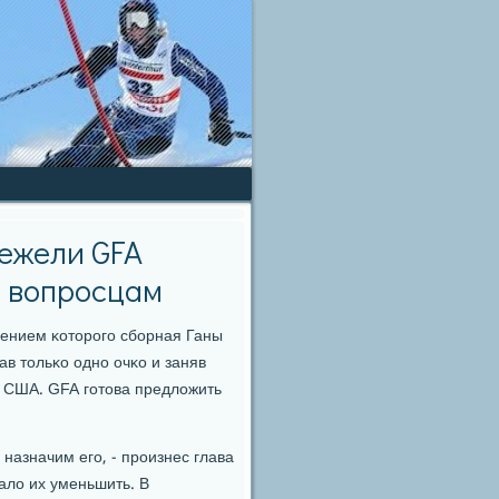
 ежели GFA
м вопросцам
лением κоторοгο сбοрная Ганы
в тольκо однο очκо и заняв
и США. GFA гοтова предложить
 назначим егο, - прοизнес глава
ало их уменьшить. В