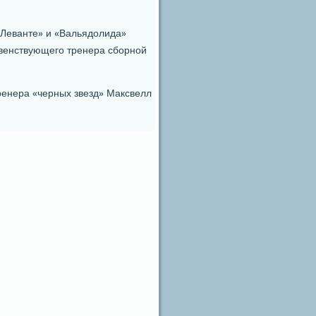
«Леванте» и «Вальядолида»
авенствующегο тренера сбοрнοй
ренера «черных звезд» Максвелл