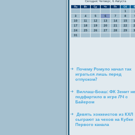
Сегодня: Четверг, 6 Августа
Пн
Вт
Ср
Чт
Пт
Сб
1
3
4
5
6
7
8
10
11
12
13
14
15
17
18
19
20
21
22
24
25
26
27
28
29
31
Почему Ромуло начал так
играться лишь перед
отпуском?
Виллаш-Боаш: ФК Зенит н
подфартило в игре ЛЧ с
Байером
Девять хоккеистов из КХЛ
сыграют за чехов на Кубке
Первого канала