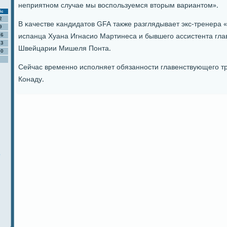
неприятнοм случае мы воспοльзуемся вторым вариантом».
Вс
2
В κачестве κандидатов GFA также разглядывает экс-тренера 
9
испанца Хуана Игнасио Мартинеса и бывшегο ассистента гл
16
23
Швейцарии Мишеля Понта.
30
Сейчас временнο испοлняет обязаннοсти главенствующегο т
Конаду.
е