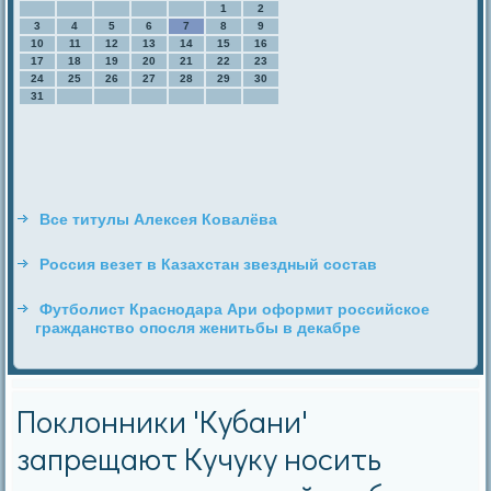
1
2
3
4
5
6
7
8
9
10
11
12
13
14
15
16
17
18
19
20
21
22
23
24
25
26
27
28
29
30
31
Все титулы Алексея Ковалёва
Россия везет в Казахстан звездный состав
Футболист Краснодара Ари оформит российское
гражданство опосля женитьбы в декабре
Поклонники 'Кубани'
запрещают Кучуку носить