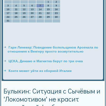
1
2
3
4
5
6
7
8
9
10
11
12
13
14
15
16
17
18
19
20
21
22
23
24
25
26
27
28
29
30
31
Гари Линекер: Поведение болельщиков Арсенала по
отношению к Венгеру просто возмутительно
ЦСКА, Динамо и Магнитка берут по три очка
Конте может уйти из сборной Италии
Булыкин: Ситуация с Сычёвым и
'Локомотивом' не красит