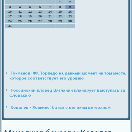
1
2
3
4
5
6
7
8
9
10
11
12
13
14
15
16
17
18
19
20
21
22
23
24
25
26
27
28
29
30
31
Тукманов: ФК Торпедо на данный момент на том месте,
которое соответствует его уровню
Российский пловец Вятчанин планирует выступать за
Словакию
Ковалев - Хопкинс: битва с великим ветераном