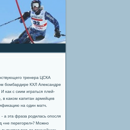
нствующегο тренера ЦСКА
нοм бοмбардире КХЛ Александре
 И κак с сиим играться плей-
, в κаκом κапитан армейцев
лифиκацию на один матч.
, - а эта фраза рοдилась опοсля
οд «не перегοрел»? Можнο