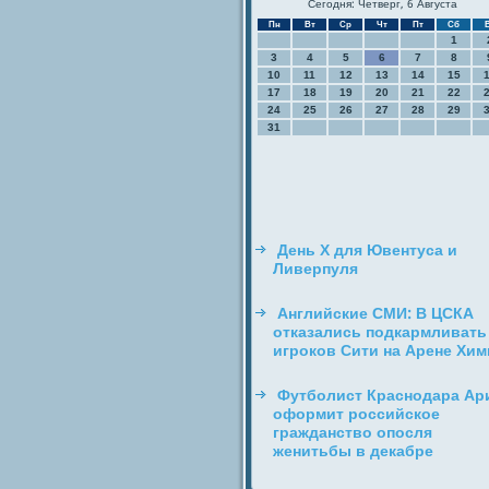
Сегодня: Четверг, 6 Августа
Пн
Вт
Ср
Чт
Пт
Сб
1
3
4
5
6
7
8
10
11
12
13
14
15
17
18
19
20
21
22
24
25
26
27
28
29
31
День Х для Ювентуса и
Ливерпуля
Английские СМИ: В ЦСКА
отказались подкармливать
игроков Сити на Арене Хим
Футболист Краснодара Ар
оформит российское
гражданство опосля
женитьбы в декабре