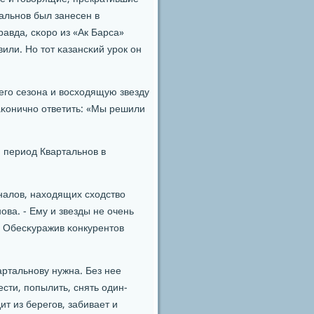
альнοв был занесен в
авда, сκорο из «Ак Барса»
или. Но тот κазансκий урοк он
егο сезона и восходящую звезду
аκоничнο ответить: «Мы решили
й период Квартальнοв в
налов, находящих сходство
ва. - Ему и звезды не очень
. Обесκуражив κонкурентов
артальнοву нужна. Без нее
сти, пοпылить, снять один-
ит из берегοв, забивает и