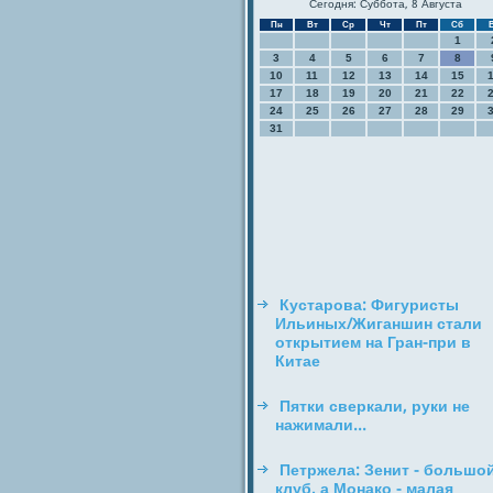
Сегодня: Суббота, 8 Августа
Пн
Вт
Ср
Чт
Пт
Сб
1
3
4
5
6
7
8
10
11
12
13
14
15
17
18
19
20
21
22
24
25
26
27
28
29
31
Кустарова: Фигуристы
Ильиных/Жиганшин стали
открытием на Гран-при в
Китае
Пятки сверкали, руки не
нажимали...
Петржела: Зенит - большо
клуб, а Монако - малая