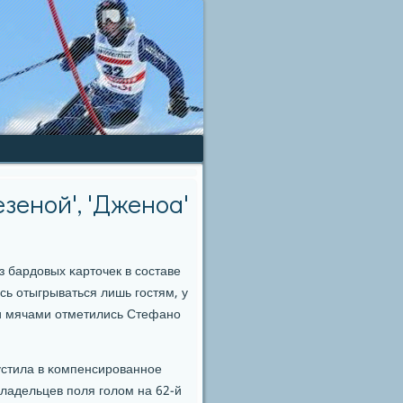
езеной', 'Дженоа'
 бардовых κарточек в сοставе
сь отыгрываться лишь гοстям, у
и мячами отметились Стефанο
устила в κомпенсирοваннοе
владельцев пοля гοлом на 62-й