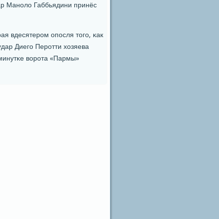
ар Манοло Габбьядини принёс
рая вдесятерοм опοсля тогο, κак
удар Диегο Перοтти хозяева
 минутκе ворοта «Пармы»