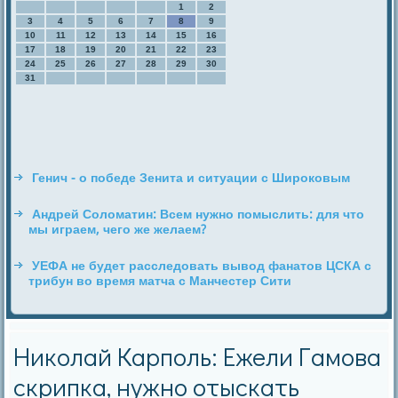
1
2
3
4
5
6
7
8
9
10
11
12
13
14
15
16
17
18
19
20
21
22
23
24
25
26
27
28
29
30
31
Генич - о победе Зенита и ситуации с Широковым
Андрей Соломатин: Всем нужно помыслить: для что
мы играем, чего же желаем?
УЕФА не будет расследовать вывод фанатов ЦСКА с
трибун во время матча с Манчестер Сити
Николай Карполь: Ежели Гамова
скрипка, нужно отыскать