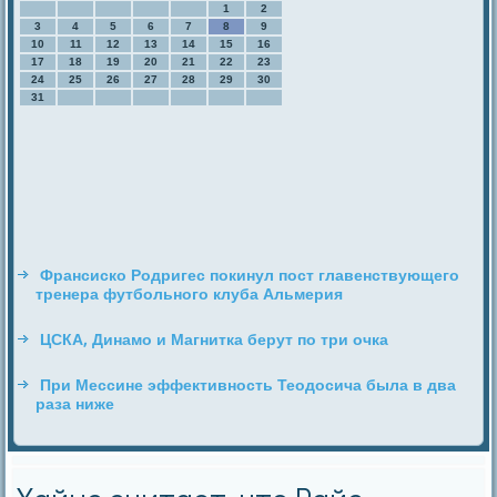
1
2
3
4
5
6
7
8
9
10
11
12
13
14
15
16
17
18
19
20
21
22
23
24
25
26
27
28
29
30
31
Франсиско Родригес покинул пост главенствующего
тренера футбольного клуба Альмерия
ЦСКА, Динамо и Магнитка берут по три очка
При Мессине эффективность Теодосича была в два
раза ниже