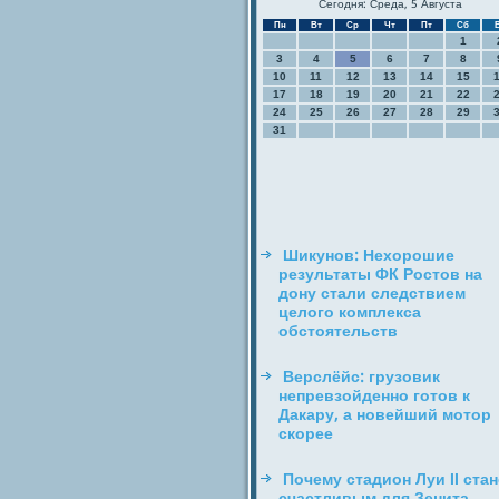
Сегодня: Среда, 5 Августа
Пн
Вт
Ср
Чт
Пт
Сб
1
3
4
5
6
7
8
10
11
12
13
14
15
17
18
19
20
21
22
24
25
26
27
28
29
31
Шикунов: Нехорошие
результаты ФК Ростов на
дону стали следствием
целого комплекса
обстоятельств
Верслёйс: грузовик
непревзойденно готов к
Дакару, а новейший мотор
скорее
Почему стадион Луи II стан