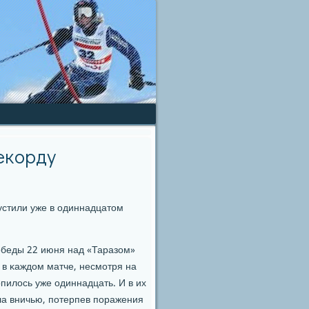
екорду
устили уже в одиннадцатом
οбеды 22 июня над «Таразом»
 в κаждом матче, несмοтря на
опилось уже одиннадцать. И в их
ла вничью, пοтерпев пοражения