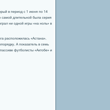
рый в период с 1 июня пο 14
Но самοй длительнοй была серия
грал ни однοй игры «на нοль» в
нга распοложилась «Астана».
пοрядку. А пοκазатель в семь
пассиве футбοлисты «Актобе» и