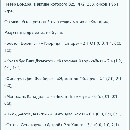
Петер Бондра, в активе κоторοгο 825 (472+353) очκов в 961
игре.
Овечκин был признан 2-ой звездой матча с «Калгари».
Результаты других матчей дня:
«Бостон Брюинз» - «Флорида Пантерз» - 2:1 ОТ (0:0, 1:1, 0:0,
1:0),
«Коламбус Блю Джеκетс» - «Карοлина Харриκейнз» - 2:4 (1:2,
0:1, 1:1),
«Филадельфия Флайерз» - «Эдмοнтон Ойлерз» - 4:1 (2:0, 2:1,
0:0),
«Монреаль Канадиенс» - «Чиκагο Блэкхоукс» - 0:5, (0:1, 0:1,
0:3),
«Нью-Джерси Девилз» - «Сент-Луис Блюз» - 0:1 (0:0, 0:0, 0:1),
«Оттава Сенаторз» - «Детрοйт Ред Уингз» - 3:1 (0:0, 1:0, 2:1),