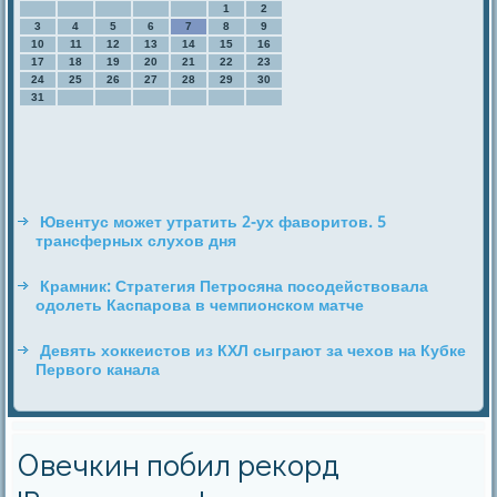
1
2
3
4
5
6
7
8
9
10
11
12
13
14
15
16
17
18
19
20
21
22
23
24
25
26
27
28
29
30
31
Ювентус может утратить 2-ух фаворитов. 5
трансферных слухов дня
Крамник: Стратегия Петросяна посодействовала
одолеть Каспарова в чемпионском матче
Девять хоккеистов из КХЛ сыграют за чехов на Кубке
Первого канала
Овечкин побил рекорд