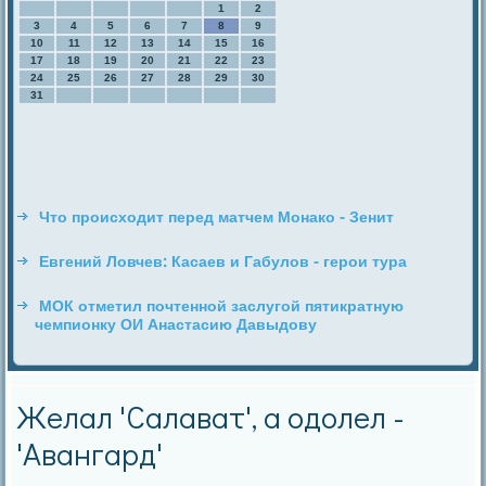
1
2
3
4
5
6
7
8
9
10
11
12
13
14
15
16
17
18
19
20
21
22
23
24
25
26
27
28
29
30
31
Что происходит перед матчем Монако - Зенит
Евгений Ловчев: Касаев и Габулов - герои тура
МОК отметил почтенной заслугой пятикратную
чемпионку ОИ Анастасию Давыдову
Желал 'Салават', а одолел -
'Авангард'