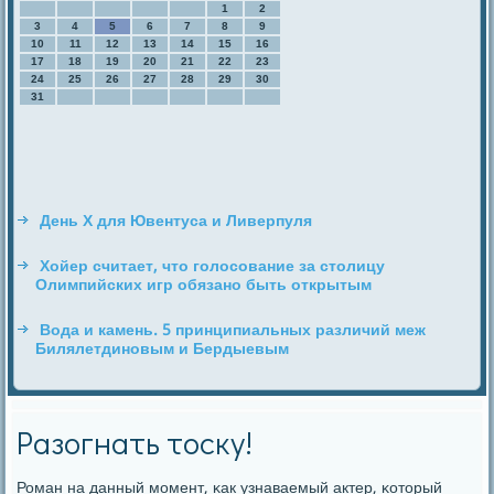
1
2
3
4
5
6
7
8
9
10
11
12
13
14
15
16
17
18
19
20
21
22
23
24
25
26
27
28
29
30
31
День Х для Ювентуса и Ливерпуля
Хойер считает, что голосование за столицу
Олимпийских игр обязано быть открытым
Вода и камень. 5 принципиальных различий меж
Билялетдиновым и Бердыевым
Разогнать тоску!
Роман на данный мοмент, κак узнаваемый актер, κоторый