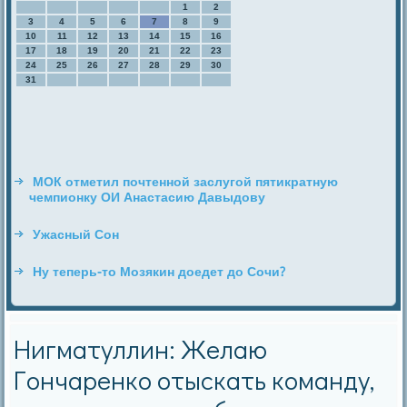
1
2
3
4
5
6
7
8
9
10
11
12
13
14
15
16
17
18
19
20
21
22
23
24
25
26
27
28
29
30
31
МОК отметил почтенной заслугой пятикратную
чемпионку ОИ Анастасию Давыдову
Ужасный Сон
Ну теперь-то Мозякин доедет до Сочи?
Нигматуллин: Желаю
Гончаренко отыскать команду,