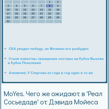
1
2
3
4
5
6
7
8
9
10
11
12
13
14
15
16
17
18
19
20
21
22
23
24
25
26
27
28
29
30
31
СКА увидел победу, но Мозякин его разбудил
Стали известны тренерские составы на Кубок Вызова
и Кубок Поколения
Аленичев: У Спартака из года в год одно и то же
МоYes. Чего же ожидают в 'Реал
Сосьедаде' от Дэвида Мойеса