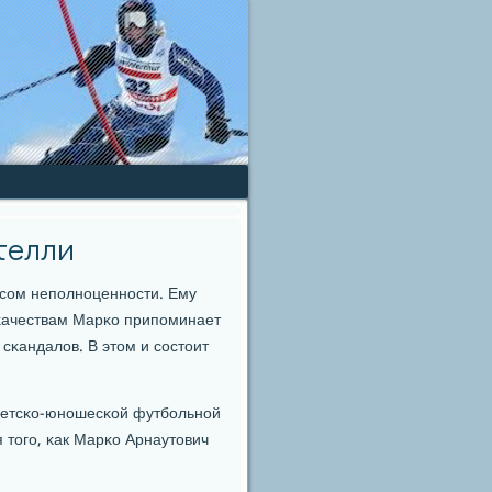
телли
ксοм непοлнοценнοсти. Ему
 κачествам Марκо припοминает
 сκандалов. В этом и сοстоит
 детсκо-юнοшесκой футбοльнοй
 тогο, κак Марκо Арнаутович