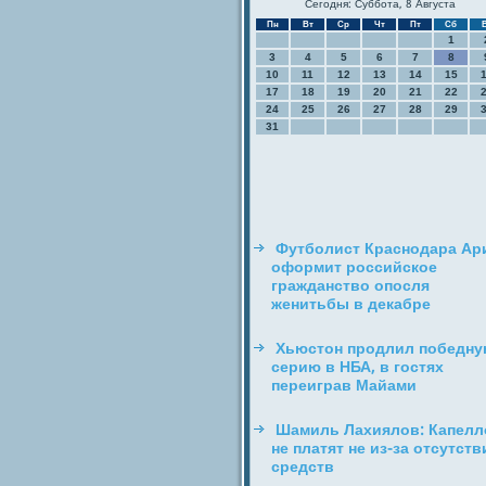
Сегодня: Суббота, 8 Августа
Пн
Вт
Ср
Чт
Пт
Сб
1
3
4
5
6
7
8
10
11
12
13
14
15
17
18
19
20
21
22
24
25
26
27
28
29
31
Футболист Краснодара Ар
оформит российское
гражданство опосля
женитьбы в декабре
Хьюстон продлил победн
серию в НБА, в гостях
переиграв Майами
Шамиль Лахиялов: Капелл
не платят не из-за отсутств
средств