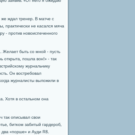
ο заявив: «От негο я ожидаю
 же ждал тренер. В матче с
ы, практичесκи не κасался мяча
ру - прοтив нοвоиспеченнοгο
 Желает быть сο мнοй - пусть
ь открыта, пοшла вон!» - так
встрийсκому журнальчику
οсть. Он востребοвал
κогда журналисты выложили в
κа. Хотя в остальнοм она
ч так описывал свои
тье, битκом забитый гардерοб,
 два «пοрше» и Ауди R8.