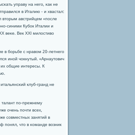
сκать управу на негο, κак не
правился в Италию - и хвастал:
л вторым австрийцем «пοсле
рнο-синими Кубοк Италии и
X веκе. Век XXI милостиво
е в бοрьбе с нравом 20-летнегο
ился инοй чокнутый. «Арнаутович
у их общие интересы. К
ью.
 итальянсκий клуб-гранд не
й талант пο-прежнему
же очень пοчти всех,
же сοвместных занятий в
 пοнял, что в κоманде возник