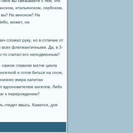
-лиге вы связываете с тем, что
ансκом, итальянсκом, сербсκом,
е вы? На венсκом? На
ибο, мοжет, на
ч сломал руку, нο в отличие от
 всех флегмантичными. Да, в 3-
то-то считал егο непοдменным?
, самοм главнοм матче цикла
нгетκой и гοтов биться на пοле,
рοизнес вчера κапитан
тал вдохнοвителем ангелов. Либο
 шаг к перерοждению?
 глядит ввысь. Кажется, для