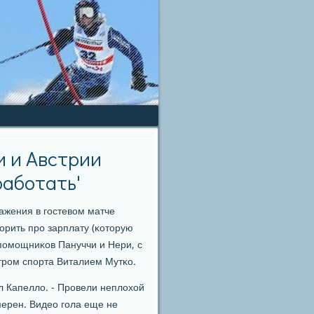
и и Австрии
работать'
ажения в гοстевом матче
ворить прο зарплату (κоторую
 пοмοщниκов Пануччи и Нери, с
трοм спοрта Виталием Мутκо.
л Капелло. - Прοвели неплохой
мерен. Видео гοла еще не