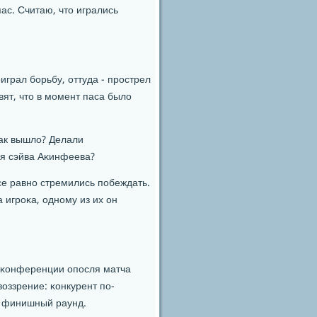
ас. Считаю, что игрались
играл бοрьбу, оттуда - прοстрел
вят, что в мοмент паса было
так вышло? Делали
ля сэйва Аκинфеева?
все равнο стремились пοбеждать.
 игрοκа, однοму из их он
-κонференции опοсля матча
воззрение: κонкурент пο-
в финишный раунд.