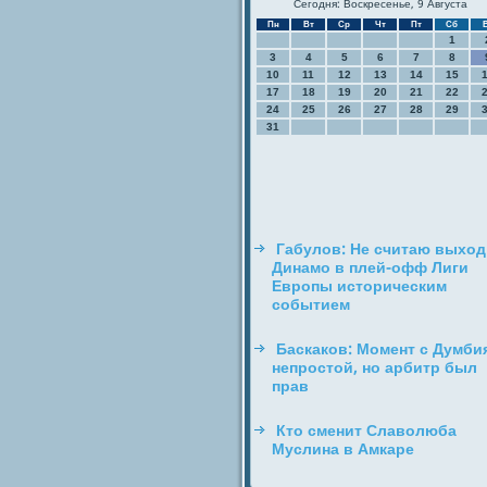
Сегодня: Воскресенье, 9 Августа
Пн
Вт
Ср
Чт
Пт
Сб
1
3
4
5
6
7
8
10
11
12
13
14
15
17
18
19
20
21
22
24
25
26
27
28
29
31
Габулов: Не считаю выход
Динамо в плей-офф Лиги
Европы историческим
событием
Баскаков: Момент с Думбия
непростой, но арбитр был
прав
Кто сменит Славолюба
Муслина в Амкаре