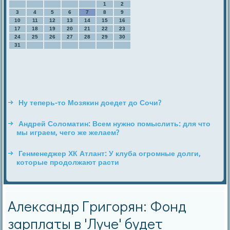
1
2
3
4
5
6
7
8
9
10
11
12
13
14
15
16
17
18
19
20
21
22
23
24
25
26
27
28
29
30
31
Ну теперь-то Мозякин доедет до Сочи?
Андрей Соломатин: Всем нужно помыслить: для что
мы играем, чего же желаем?
Генменеджер ХК Атлант: У клуба огромные долги,
которые продолжают расти
Александр Григорян: Фонд
зарплаты в 'Луче' будет