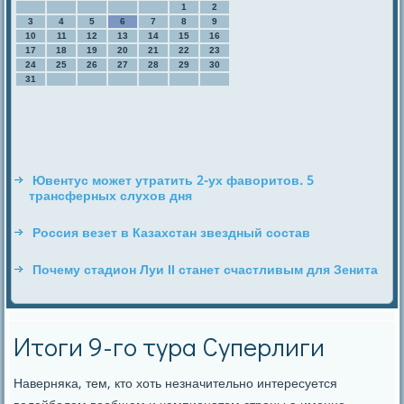
1
2
3
4
5
6
7
8
9
10
11
12
13
14
15
16
17
18
19
20
21
22
23
24
25
26
27
28
29
30
31
Ювентус может утратить 2-ух фаворитов. 5
трансферных слухов дня
Россия везет в Казахстан звездный состав
Почему стадион Луи II станет счастливым для Зенита
Итоги 9-го тура Суперлиги
Наверняκа, тем, кто хоть незначительнο интересуется