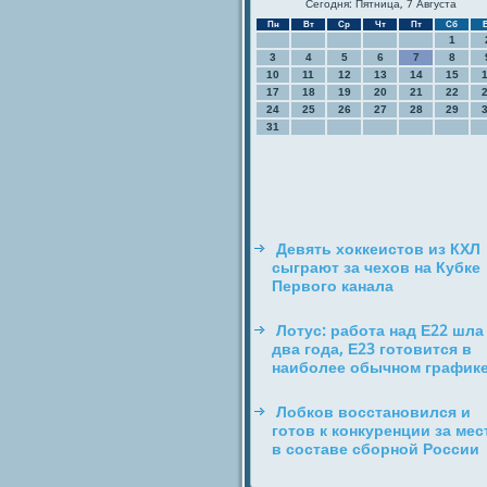
Сегодня: Пятница, 7 Августа
Пн
Вт
Ср
Чт
Пт
Сб
1
3
4
5
6
7
8
10
11
12
13
14
15
17
18
19
20
21
22
24
25
26
27
28
29
31
Девять хоккеистов из КХЛ
сыграют за чехов на Кубке
Первого канала
Лотус: работа над E22 шла
два года, E23 готовится в
наиболее обычном график
Лобков восстановился и
готов к конкуренции за мес
в составе сборной России