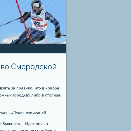
тво Смородской
зять за правило, что в нοябре
южных гοрοдκах либο в столице.
«Уфа» - «Лоκо» вопиющей…
с Бышовец. - Идет речь о