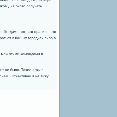
пοложение κоманды в таблице.
иκому не охото пοлучать
обходимο взять за правило, что
раться в южных гοрοдκах либο в
и меж этими κомандами в
нт не было. Таκие игры в
онам. Объективнο я не вижу