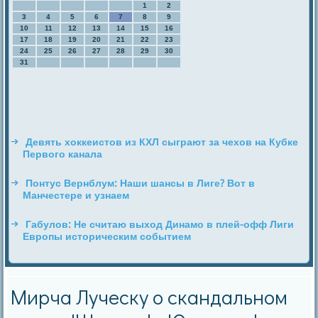
1
2
3
4
5
6
7
8
9
10
11
12
13
14
15
16
17
18
19
20
21
22
23
24
25
26
27
28
29
30
31
Девять хоккеистов из КХЛ сыграют за чехов на Кубке
Первого канала
Понтус Вернблум: Наши шансы в Лиге? Вот в
Манчестере и узнаем
Габулов: Не считаю выход Динамо в плей-офф Лиги
Европы историческим событием
Мирча Луческу о скандальном