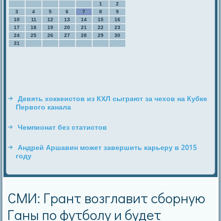
1
2
3
4
5
6
7
8
9
10
11
12
13
14
15
16
17
18
19
20
21
22
23
24
25
26
27
28
29
30
31
Девять хоккеистов из КХЛ сыграют за чехов на Кубке
Первого канала
Чемпионат без статистов
Андрей Аршавин может завершить карьеру в 2015
году
СМИ: Грант возглавит сборную
Ганы по футболу и будет