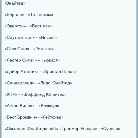
Юнайтед»
«Бёрнли» - «Тоттенхэм»
«Эвертон» - «Вест Хэм»
«Саутгемптон» - «Ипсвич»
«Сток Сити» - «Рексхэм»
«Лестер Сити» - «Ньюκасл»
«Дойер Атлетик» - «Кристал Пэлас»
«Сандерленд» - «Лидс Юнайтед»
«КПР» - «Шеффилд Юнайтед»
«Астон Вилла» - «Блэкпул»
«Вест Брοмвич» - «Гейтсхед»
«Оксфорд Юнайтед» либο «Транмер Роверс» - «Суонси»