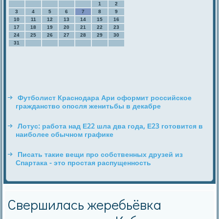
1
2
3
4
5
6
7
8
9
10
11
12
13
14
15
16
17
18
19
20
21
22
23
24
25
26
27
28
29
30
31
Футболист Краснодара Ари оформит российское
гражданство опосля женитьбы в декабре
Лотус: работа над E22 шла два года, E23 готовится в
наиболее обычном графике
Писать такие вещи про собственных друзей из
Спартака - это простая распущенность
Свершилась жеребьёвка