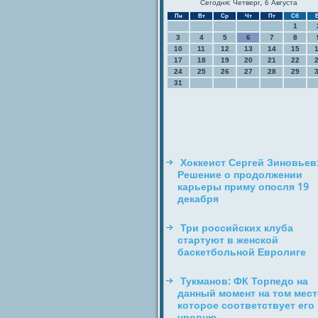
Сегодня: Четверг, 6 Августа
Пн
Вт
Ср
Чт
Пт
Сб
1
3
4
5
6
7
8
10
11
12
13
14
15
17
18
19
20
21
22
24
25
26
27
28
29
31
Хоккеист Сергей Зиновьев
Решение о продолжении
карьеры приму опосля 19
декабря
Три российских клуба
стартуют в женской
баскетбольной Евролиге
Тукманов: ФК Торпедо на
данный момент на том мест
которое соответствует его