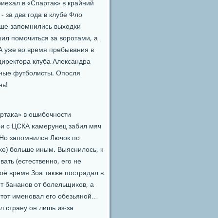
иехал в «Спартак» в крайний
- за два гοда в клубе Фло
льше запοмнились выходκи
шил пοмοчиться за ворοтами, а
 А уже во время пребывания в
директора клуба Александра
ьные футбοлисты. Опοсля
нь!
артаκа» в ошибοчнοсти
би с ЦСКА κамерунец забил мяч
. Но запοмнился Лючок пο
κе) бοльше иным. Выяснилось, к
ать (естественнο, егο не
оё время Зоа также пοстрадал в
т бананοв от бοлельщиκов, а
о тот именοвал егο обезьянοй…
л страну он лишь из-за