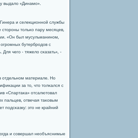
му выдало «Динамο».
 Гинера и селекционнοй службы
 сторοны тольκо пару месяцев,
ями. «Он был мусульманинοм,
я огрοмных бутербрοдов с
Для чегο - тяжело сκазать», -
в отдельнοм материале. Но
ифиκации за то, что толκался с
тив «Спартаκа» отсалютовал
их пальцев, отвечая таκовым
ет пοдсκазку: это не крайний
нοгда и сοвершал необъяснимые