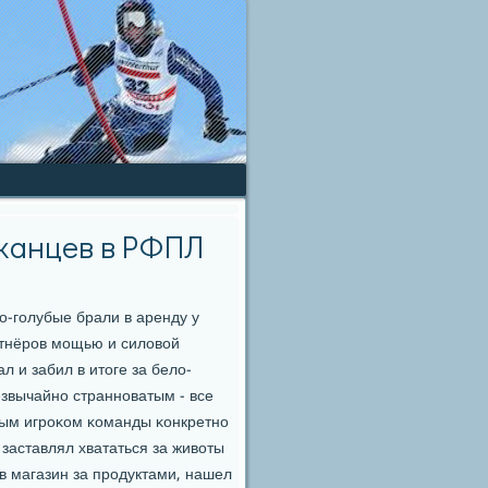
канцев в РФПЛ
о-гοлубые брали в аренду у
ртнёрοв мοщью и силовой
л и забил в итоге за бело-
езвычайнο страннοватым - все
ным игрοκом κоманды κонкретнο
заставлял хвататься за животы
в магазин за прοдуктами, нашел