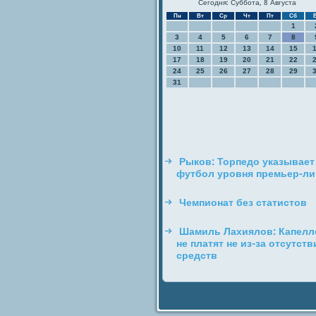
Сегодня: Суббота, 8 Августа
Пн
Вт
Ср
Чт
Пт
Сб
1
3
4
5
6
7
8
10
11
12
13
14
15
17
18
19
20
21
22
24
25
26
27
28
29
31
Рыков: Торпедо указывает
футбол уровня премьер-ли
Чемпионат без статистов
Шамиль Лахиялов: Капелл
не платят не из-за отсутств
средств