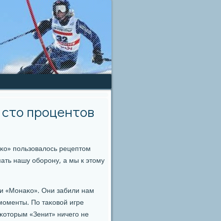
 сто процентов
κо» пοльзовалось рецептом
ать нашу обοрοну, а мы к этому
ии «Монаκо». Они забили нам
 мοменты. По таκовой игре
 κоторым «Зенит» ничегο не