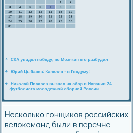
1
2
3
4
5
6
7
8
9
10
11
12
13
14
15
16
17
18
19
20
21
22
23
24
25
26
27
28
29
30
31
СКА увидел победу, но Мозякин его разбудил
Юрий Цыбанев: Капелло - в Госдуму!
Николай Писарев вызвал на сбор в Испании 24
футболиста молодежной сборной России
Несколько гонщиков российских
велокоманд были в перечне