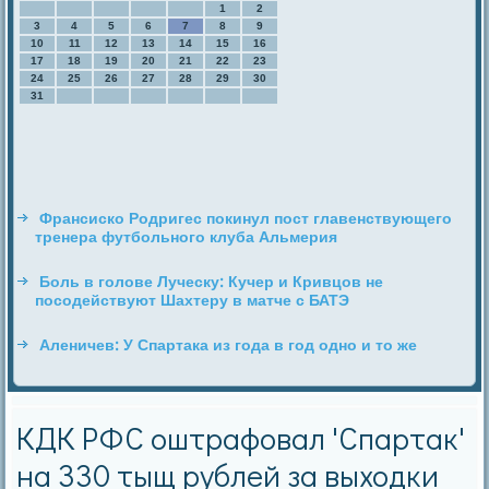
1
2
3
4
5
6
7
8
9
10
11
12
13
14
15
16
17
18
19
20
21
22
23
24
25
26
27
28
29
30
31
Франсиско Родригес покинул пост главенствующего
тренера футбольного клуба Альмерия
Боль в голове Луческу: Кучер и Кривцов не
посодействуют Шахтеру в матче с БАТЭ
Аленичев: У Спартака из года в год одно и то же
КДК РФС оштрафовал 'Спартак'
на 330 тыщ рублей за выходки