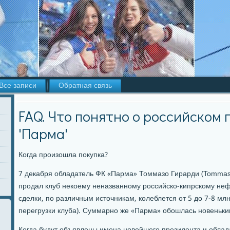
Все записи
Обратная связь
FAQ. Что понятно о российском
'Парма'
Когда произошла покупка?
7 декабря обладатель ФК «Парма» Томмазо Гирарди (Tommaso 
продал клуб некоему неназванному российско-кипрскому не
сделки, по различным источникам, колеблется от 5 до 7-8 млн
перегрузки клуба). Суммарно же «Парма» обошлась новеньки