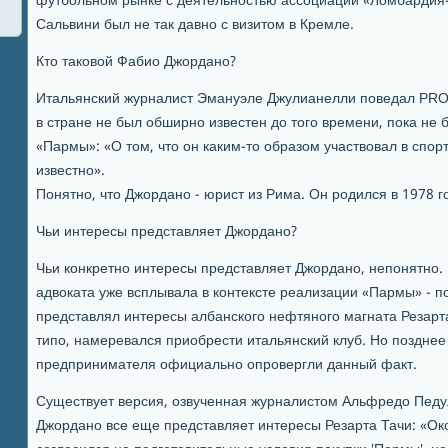
футбольном рынке с деятельностью ассоциации «Ломбардия-
Сальвини был не так давно с визитом в Кремле.
Кто таковой Фабио Джордано?
Итальянский журналист Эмануэле Джулианелли поведал PRO
в стране не был обширно известен до того времени, пока не
«Пармы»: «О том, что он каким-то образом участвовал в спор
известно».
Понятно, что Джордано - юрист из Рима. Он родился в 1978 г
Чьи интересы представляет Джордано?
Чьи конкретно интересы представляет Джордано, непонятно.
адвоката уже всплывала в контексте реализации «Пармы» - п
представлял интересы албанского нефтяного магната Резарта 
типо, намеревался приобрести итальянский клуб. Но позднее
предпринимателя официально опровергли данный факт.
Существует версия, озвученная журналистом Альфредо Педул
Джордано все еще представляет интересы Резарта Тачи: «Ок