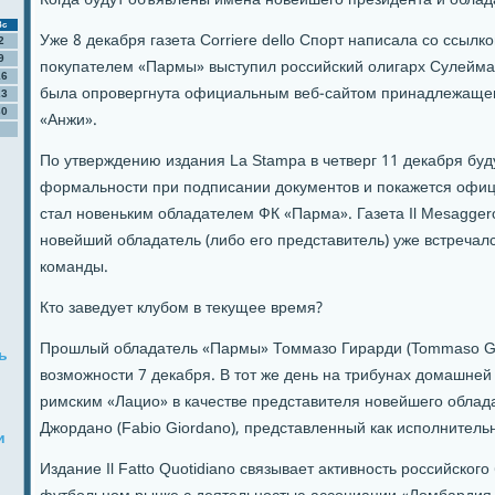
Когда будут объявлены имена новейшего президента и обла
Вс
Уже 8 декабря газета Corriere dello Спорт написала со ссылко
2
9
покупателем «Пармы» выступил российский олигарх Сулейм
16
была опровергнута официальным веб-сайтом принадлежаще
23
30
«Анжи».
По утверждению издания La Stampa в четверг 11 декабря бу
формальности при подписании документов и покажется офиц
стал новеньким обладателем ФК «Парма». Газета Il Mesaggero
новейший обладатель (либо его представитель) уже встречал
команды.
Кто заведует клубом в текущее время?
Прошлый обладатель «Пармы» Томмазо Гирарди (Tommaso Ghi
ь
возможности 7 декабря. В тот же день на трибунах домашней
римским «Лацио» в качестве представителя новейшего обла
Джордано (Fabio Giordano), представленный как исполнител
и
Издание Il Fatto Quotidiano связывает активность российског