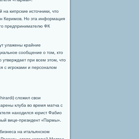
дателя «Пармы»?
й на кипрские источники, что
ан Керимов. Но эта информация
го предпринимателю ФК
дут улажены крайние
иальное сообщение о том, кто
 утверждает при всем этом, что
ся с игроками и персоналом
rardi) сложил свои
 арены клуба во время матча с
дателя находился юрист Фабио
ьный вице-президент «Пармы».
о бизнеса на итальянском