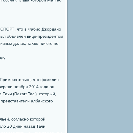
Россия», глава которой Маттео
СПОРТ, что в Фабио Джордано
 был объявлен вице-президентом
тивных делах, также ничего не
оду.
 Примечательно, что фамилия
осреди ноября 2014 года он
Тачи (Rezart Taci), который,
 представители албанского
ьей, согласно которой
оло 20 дней назад Тачи