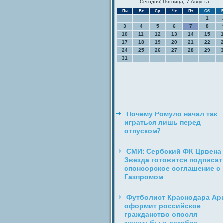
Сегодня: Пятница, 7 Августа
Пн
Вт
Ср
Чт
Пт
Сб
1
3
4
5
6
7
8
10
11
12
13
14
15
17
18
19
20
21
22
24
25
26
27
28
29
31
Почему Ромуло начал так
играться лишь перед
отпуском?
СМИ: Сербский ФК Црвена
Звезда готовится подписат
спонсорское соглашение с
Газпромом
Футболист Краснодара Ар
оформит российское
гражданство опосля