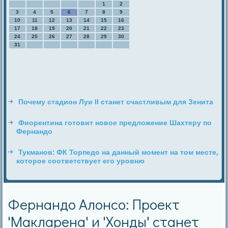
1
2
3
4
5
6
7
8
9
10
11
12
13
14
15
16
17
18
19
20
21
22
23
24
25
26
27
28
29
30
31
Почему стадион Луи II станет счастливым для Зенита
Фиорентина готовит новое предложение Шахтеру по
Фернандо
Тукманов: ФК Торпедо на данный момент на том месте,
которое соответствует его уровню
Фернандо Алонсо: Проект
'Макларена' и 'Хонды' станет